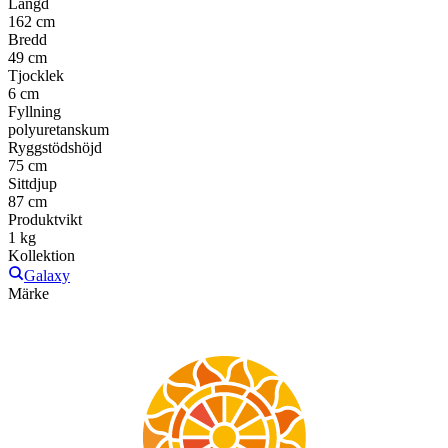
Längd
162 cm
Bredd
49 cm
Tjocklek
6 cm
Fyllning
polyuretanskum
Ryggstödshöjd
75 cm
Sittdjup
87 cm
Produktvikt
1 kg
Kollektion
Galaxy
Märke