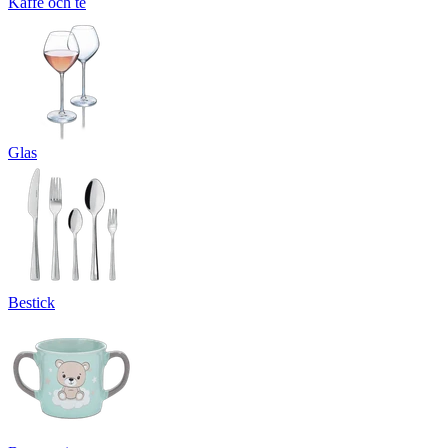
Kaffe och te
Glas
Bestick