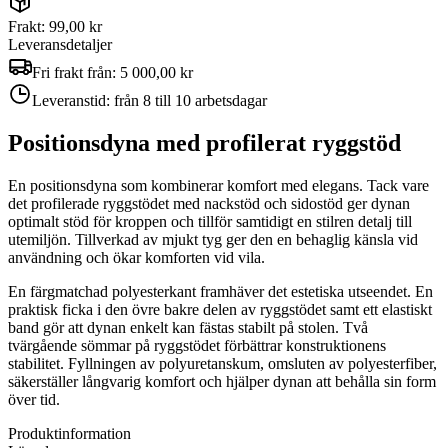
Frakt: 99,00 kr
Leveransdetaljer
Fri frakt från:
5 000,00 kr
Leveranstid:
från 8 till 10 arbetsdagar
Positionsdyna med profilerat ryggstöd
En positionsdyna som kombinerar komfort med elegans. Tack vare
det profilerade ryggstödet med nackstöd och sidostöd ger dynan
optimalt stöd för kroppen och tillför samtidigt en stilren detalj till
utemiljön. Tillverkad av mjukt tyg ger den en behaglig känsla vid
användning och ökar komforten vid vila.
En färgmatchad polyesterkant framhäver det estetiska utseendet. En
praktisk ficka i den övre bakre delen av ryggstödet samt ett elastiskt
band gör att dynan enkelt kan fästas stabilt på stolen. Två
tvärgående sömmar på ryggstödet förbättrar konstruktionens
stabilitet. Fyllningen av polyuretanskum, omsluten av polyesterfiber,
säkerställer långvarig komfort och hjälper dynan att behålla sin form
över tid.
Produktinformation