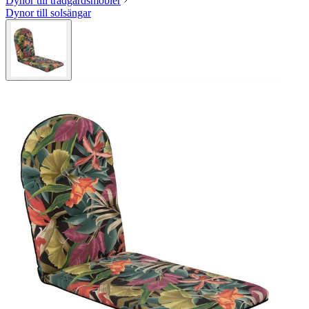
Dynor till trädgårdsmöbler
Dynor till solsängar