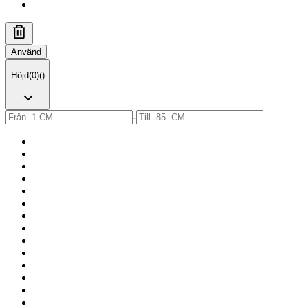
Använd
Höjd
(
0
)
(
)
-