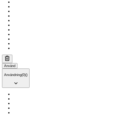
Använd
Användning
(
0
)
(
)