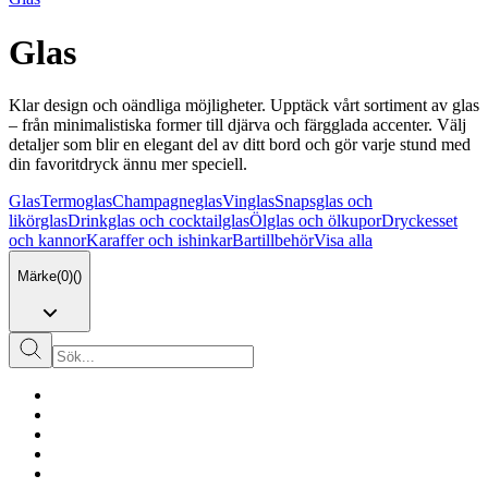
Glas
Klar design och oändliga möjligheter. Upptäck vårt sortiment av glas
– från minimalistiska former till djärva och färgglada accenter. Välj
detaljer som blir en elegant del av ditt bord och gör varje stund med
din favoritdryck ännu mer speciell.
Glas
Termoglas
Champagneglas
Vinglas
Snapsglas och
likörglas
Drinkglas och cocktailglas
Ölglas och ölkupor
Dryckesset
och kannor
Karaffer och ishinkar
Bartillbehör
Visa alla
Märke
(
0
)
(
)