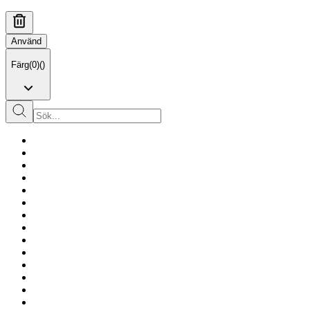
Använd
Färg
(
0
)
(
)