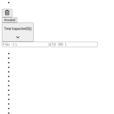
Använd
Total kapacitet
(
0
)
(
)
-