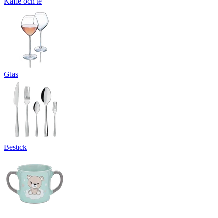
Kaffe och te
Glas
Bestick