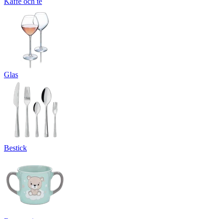
Kaffe och te
Glas
Bestick