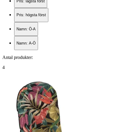
Pris: lägsta först
Pris: högsta först
Namn: Ö-A
Namn: A-Ö
Antal produkter
:
4