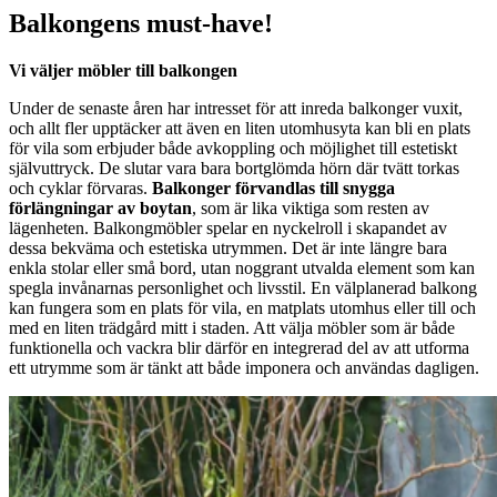
Balkongens must-have!
Vi väljer möbler till balkongen
Under de senaste åren har intresset för att inreda balkonger vuxit,
och allt fler upptäcker att även en liten utomhusyta kan bli en plats
för vila som erbjuder både avkoppling och möjlighet till estetiskt
självuttryck. De slutar vara bara bortglömda hörn där tvätt torkas
och cyklar förvaras.
Balkonger förvandlas till snygga
förlängningar av boytan
, som är lika viktiga som resten av
lägenheten. Balkongmöbler spelar en nyckelroll i skapandet av
dessa bekväma och estetiska utrymmen. Det är inte längre bara
enkla stolar eller små bord, utan noggrant utvalda element som kan
spegla invånarnas personlighet och livsstil. En välplanerad balkong
kan fungera som en plats för vila, en matplats utomhus eller till och
med en liten trädgård mitt i staden. Att välja möbler som är både
funktionella och vackra blir därför en integrerad del av att utforma
ett utrymme som är tänkt att både imponera och användas dagligen.