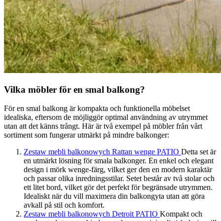
Vilka möbler för en smal balkong?
För en smal balkong är kompakta och funktionella möbelset
idealiska, eftersom de möjliggör optimal användning av utrymmet
utan att det känns trångt. Här är två exempel på möbler från vårt
sortiment som fungerar utmärkt på mindre balkonger:
Zestaw mebli balkonowych Rattan wenge PATIO
Detta set är
en utmärkt lösning för smala balkonger. En enkel och elegant
design i mörk wenge-färg, vilket ger den en modern karaktär
och passar olika inredningsstilar. Setet består av två stolar och
ett litet bord, vilket gör det perfekt för begränsade utrymmen.
Idealiskt när du vill maximera din balkongyta utan att göra
avkall på stil och komfort.
Zestaw mebli balkonowych Detroit PATIO
Kompakt och