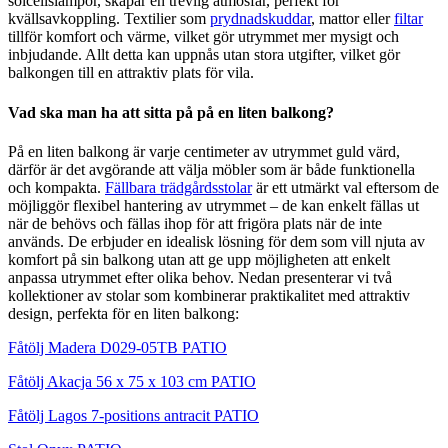
solcellslampor, skapar en trevlig atmosfär, perfekt för
kvällsavkoppling. Textilier som
prydnadskuddar
, mattor eller
filtar
tillför komfort och värme, vilket gör utrymmet mer mysigt och
inbjudande. Allt detta kan uppnås utan stora utgifter, vilket gör
balkongen till en attraktiv plats för vila.
Vad ska man ha att sitta på på en liten balkong?
På en liten balkong är varje centimeter av utrymmet guld värd,
därför är det avgörande att välja möbler som är både funktionella
och kompakta.
Fällbara trädgårdsstolar
är ett utmärkt val eftersom de
möjliggör flexibel hantering av utrymmet – de kan enkelt fällas ut
när de behövs och fällas ihop för att frigöra plats när de inte
används. De erbjuder en idealisk lösning för dem som vill njuta av
komfort på sin balkong utan att ge upp möjligheten att enkelt
anpassa utrymmet efter olika behov. Nedan presenterar vi två
kollektioner av stolar som kombinerar praktikalitet med attraktiv
design, perfekta för en liten balkong:
Fåtölj Madera D029-05TB PATIO
Fåtölj Akacja 56 x 75 x 103 cm PATIO
Fåtölj Lagos 7-positions antracit PATIO