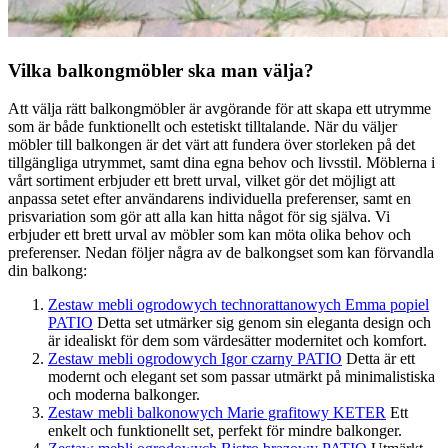
Vilka balkongmöbler ska man välja?
Att välja rätt balkongmöbler är avgörande för att skapa ett utrymme
som är både funktionellt och estetiskt tilltalande. När du väljer
möbler till balkongen är det värt att fundera över storleken på det
tillgängliga utrymmet, samt dina egna behov och livsstil. Möblerna i
vårt sortiment erbjuder ett brett urval, vilket gör det möjligt att
anpassa setet efter användarens individuella preferenser, samt en
prisvariation som gör att alla kan hitta något för sig själva. Vi
erbjuder ett brett urval av möbler som kan möta olika behov och
preferenser. Nedan följer några av de balkongset som kan förvandla
din balkong:
Zestaw mebli ogrodowych technorattanowych Emma popiel
PATIO
Detta set utmärker sig genom sin eleganta design och
är idealiskt för dem som värdesätter modernitet och komfort.
Zestaw mebli ogrodowych Igor czarny PATIO
Detta är ett
modernt och elegant set som passar utmärkt på minimalistiska
och moderna balkonger.
Zestaw mebli balkonowych Marie grafitowy KETER
Ett
enkelt och funktionellt set, perfekt för mindre balkonger.