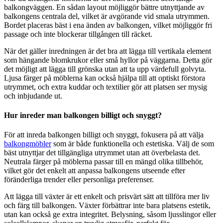
balkongväggen. En sådan layout möjliggör bättre utnyttjande av
balkongens centrala del, vilket är avgörande vid smala utrymmen.
Bordet placeras bäst i ena änden av balkongen, vilket möjliggör fri
passage och inte blockerar tillgången till räcket.
När det gäller inredningen är det bra att lägga till vertikala element
som hängande blomkrukor eller små hyllor på väggarna. Detta gör
det möjligt att lägga till grönska utan att ta upp värdefull golvyta.
Ljusa färger på möblerna kan också hjälpa till att optiskt förstora
utrymmet, och extra kuddar och textilier gör att platsen ser mysig
och inbjudande ut.
Hur inreder man balkongen billigt och snyggt?
För att inreda balkongen billigt och snyggt, fokusera på att välja
balkongmöbler
som är både funktionella och estetiska. Välj de som
bäst utnyttjar det tillgängliga utrymmet utan att överbelasta det.
Neutrala färger på möblerna passar till en mängd olika tillbehör,
vilket gör det enkelt att anpassa balkongens utseende efter
föränderliga trender eller personliga preferenser.
Att lägga till växter är ett enkelt och prisvärt sätt att tillföra mer liv
och färg till balkongen. Växter förbättrar inte bara platsens estetik,
utan kan också ge extra integritet. Belysning, såsom ljusslingor eller