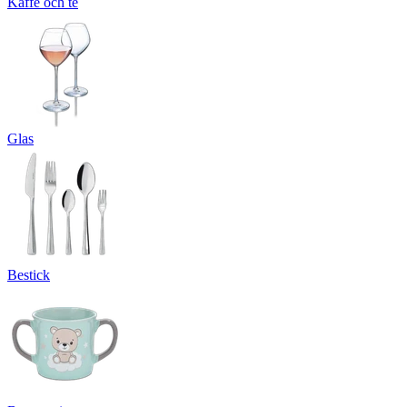
Kaffe och te
Glas
Bestick