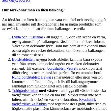
Stol Onyx PATIO
Hur förskönar man en liten balkong?
Att försköna en liten balkong kan vara en enkel och trevlig uppgift
när man använder rätt dekorationer. Här är några produkter som
avsevärt kan bidra till att förbättra balkongens estetik:
Lykta och ljusstakar
- att lägga till lyktor kan skapa en varm,
mysig atmosfär på balkongen, särskilt efter mörkrets inbrott.
Valet av en dekorativ lykta, som inte bara är funktionell utan
också utgör en vacker dekoration, kan förvandla balkongen
till en romantisk oas.
Bordstabletter
:
snygga bordstabletter kan inte bara skydda
ytan från smuts, utan också utgöra ett vackert dekorativt
element. Till exempel,
bordstablett Velvet
i mörkgrön färg
tillför elegans och är lättskött, perfekt för ett utomhusbord.
Rund bordstablett Hawai
i smaragdgrön eller grön version
kommer att tillföra lite färg och liv till balkongutrymmet,
samtidigt som funktionalitet och estetik bibehålls.
Trädgårdskrukor
med växter
- att lägga till växter i estetiska
trädgårdskrukor är alltid en bra idé. Växter renar inte bara
luften, utan är också en vacker dekoration.
Kvadratisk
trädgårdskruka Kubus
med tegelmönster i grått, tillverkad av
högkvalitativ plast. Den kännetecknas av motståndskraft mot