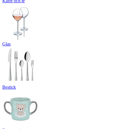
Kaffe och te
Glas
Bestick