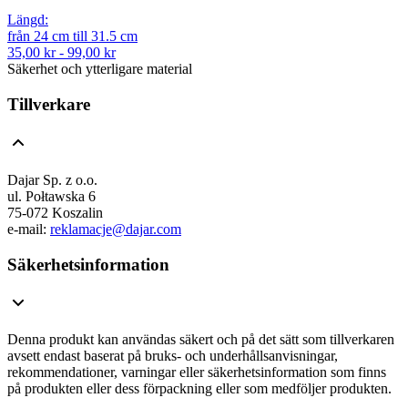
Längd
:
från
24
cm
till
31.5
cm
35,00 kr - 99,00 kr
Säkerhet och ytterligare material
Tillverkare
Dajar Sp. z o.o.
ul. Połtawska 6
75-072 Koszalin
e-mail:
reklamacje@dajar.com
Säkerhetsinformation
Denna produkt kan användas säkert och på det sätt som tillverkaren
avsett endast baserat på bruks- och underhållsanvisningar,
rekommendationer, varningar eller säkerhetsinformation som finns
på produkten eller dess förpackning eller som medföljer produkten.