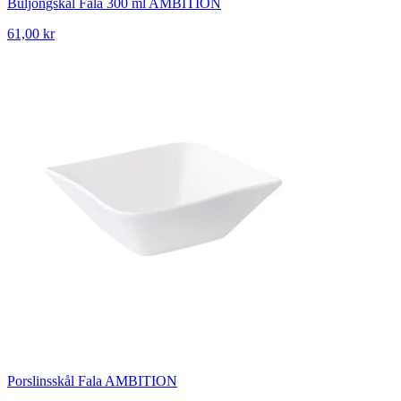
Buljongskål Fala 300 ml AMBITION
61,00 kr
Porslinsskål Fala AMBITION