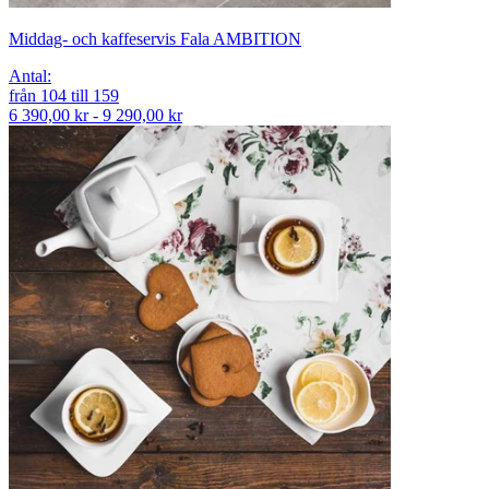
Middag- och kaffeservis Fala AMBITION
Antal
:
från
104
till
159
6 390,00 kr - 9 290,00 kr