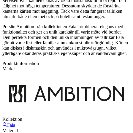
Servisen Fala kännetecknas av ökad motståndskraft mot repor och
tålighet mot höga temperaturer. Dessutom skyddar de förstärkta
kanterna kärlen mot naggning. Tack vare detta fungerar tallriken
utmärkt både i hemmet och på hotell samt restauranger.
Porslin Ambition från kollektionen Fala kombinerar elegans med
funktionalitet och ger en unik karaktär till varje möte vid bordet.
Den perfekta formen och den unika inramningen av tallrikar Fala
gör att varje fest eller familjesammankomst blir oförglömlig. Kärlen
kan diskas i diskmaskin och användas i mikrovågsugn, vilket
ytterligare ökar deras praktiska egenskaper och användarvänlighet.
Produktinformation
Märke
Kollektion
Fala
Material