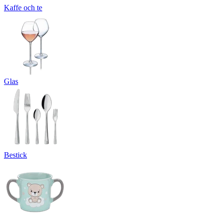
Kaffe och te
Glas
Bestick