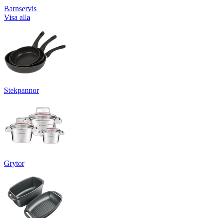
Barnservis
Visa alla
Stekpannor
Grytor