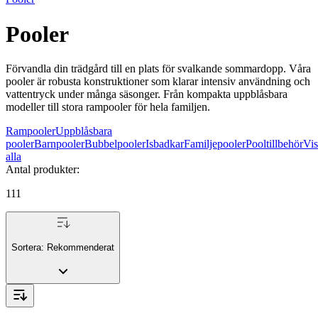
Pooler
Förvandla din trädgård till en plats för svalkande sommardopp. Våra
pooler är robusta konstruktioner som klarar intensiv användning och
vattentryck under många säsonger. Från kompakta uppblåsbara
modeller till stora ram­pooler för hela familjen.
Rampooler
Uppblåsbara
pooler
Barnpooler
Bubbelpooler
Isbadkar
Familjepooler
Pooltillbehör
Vis
alla
Antal produkter
:
111
Sortera:
Rekommenderat