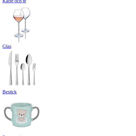
Kaffe och te
Glas
Bestick