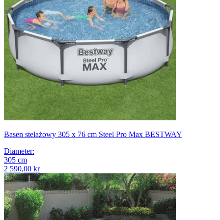
Basen stelażowy 305 x 76 cm Steel Pro Max BESTWAY
Diameter
:
305
cm
2 590,00 kr