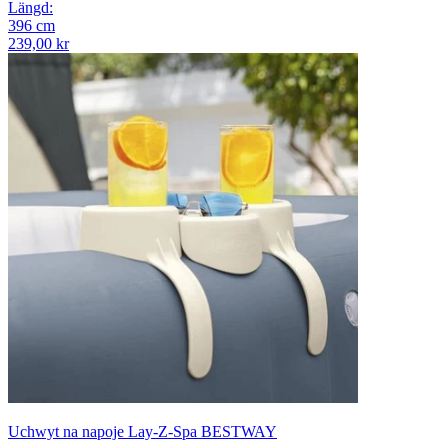
Längd
:
396
cm
239,00 kr
Uchwyt na napoje Lay-Z-Spa BESTWAY