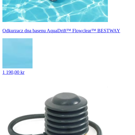
Odkurzacz dna basenu AquaDrift™ Flowclear™ BESTWAY
1 190,00 kr