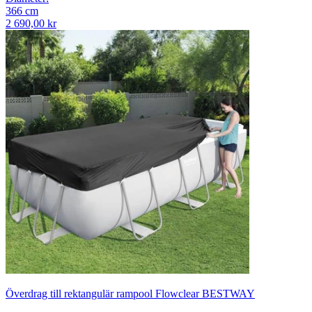
366
cm
2 690,00 kr
Överdrag till rektangulär rampool Flowclear BESTWAY