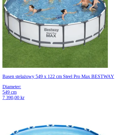
Basen stelażowy 549 x 122 cm Steel Pro Max BESTWAY
Diameter
:
549
cm
7 390,00 kr