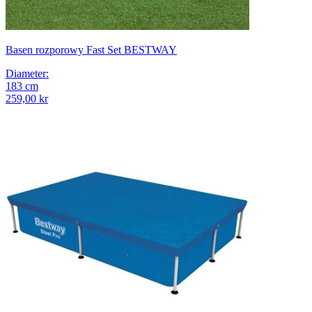
Basen rozporowy Fast Set BESTWAY
Diameter
:
183
cm
259,00 kr