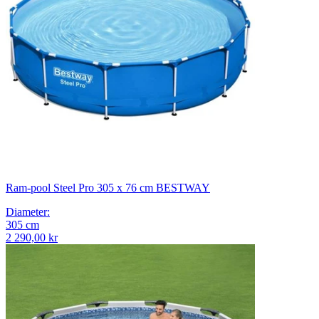
Ram-pool Steel Pro 305 x 76 cm BESTWAY
Diameter
:
305
cm
2 290,00 kr