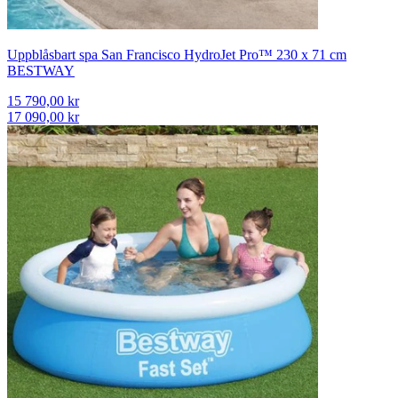
Uppblåsbart spa San Francisco HydroJet Pro™ 230 x 71 cm
BESTWAY
15 790,00 kr
17 090,00 kr