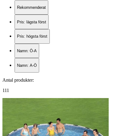
Rekommenderat
Pris: lägsta först
Pris: högsta först
Namn: Ö-A
Namn: A-Ö
Antal produkter
:
111