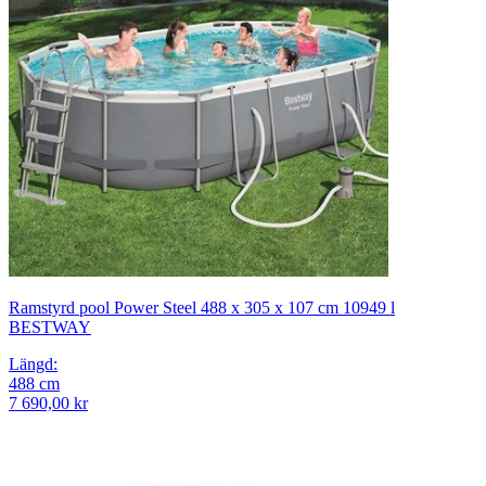
Ramstyrd pool Power Steel 488 x 305 x 107 cm 10949 l
BESTWAY
Längd
:
488
cm
7 690,00 kr