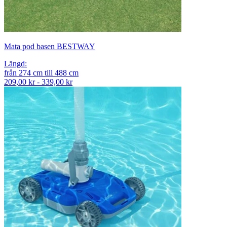
Mata pod basen BESTWAY
Längd
:
från
274
cm
till
488
cm
209,00 kr - 339,00 kr