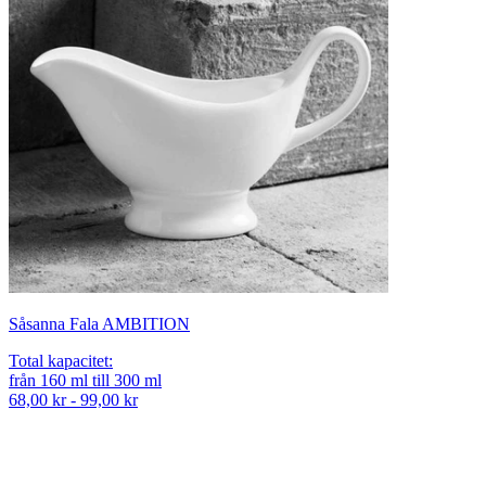
Såsanna Fala AMBITION
Total kapacitet
:
från
160
ml
till
300
ml
68,00 kr - 99,00 kr