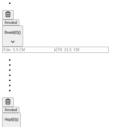
Använd
Bredd
(
0
)
(
)
-
Använd
Höjd
(
0
)
(
)