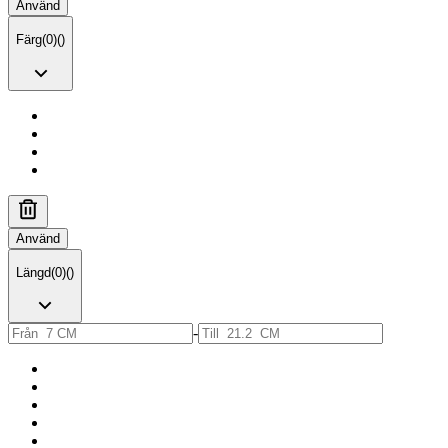
Använd
Färg
(
0
)
(
)
Använd
Längd
(
0
)
(
)
-