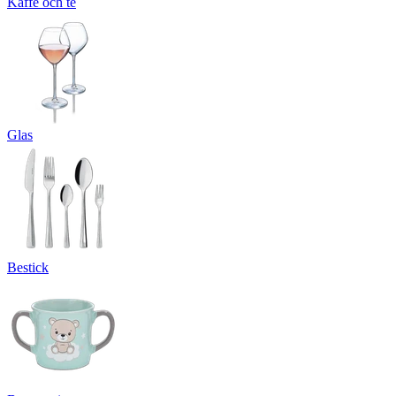
Kaffe och te
Glas
Bestick