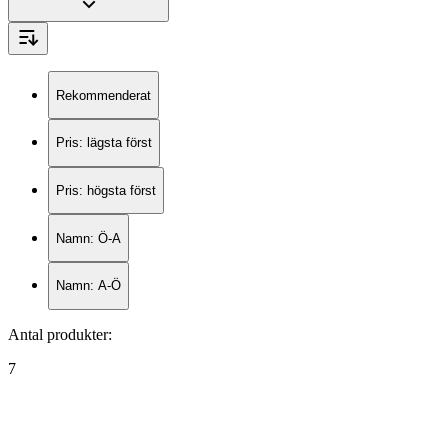
Rekommenderat
Pris: lägsta först
Pris: högsta först
Namn: Ö-A
Namn: A-Ö
Antal produkter
:
7