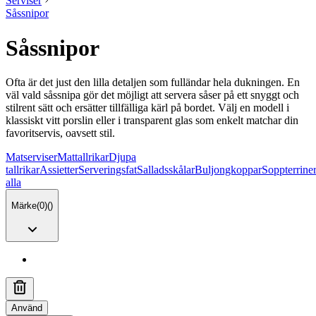
Serviser
Såssnipor
Såssnipor
Ofta är det just den lilla detaljen som fulländar hela dukningen. En
väl vald såssnipa gör det möjligt att servera såser på ett snyggt och
stilrent sätt och ersätter tillfälliga kärl på bordet. Välj en modell i
klassiskt vitt porslin eller i transparent glas som enkelt matchar din
favoritservis, oavsett stil.
Matserviser
Mattallrikar
Djupa
tallrikar
Assietter
Serveringsfat
Salladsskålar
Buljongkoppar
Soppterrine
alla
Märke
(
0
)
(
)
Använd