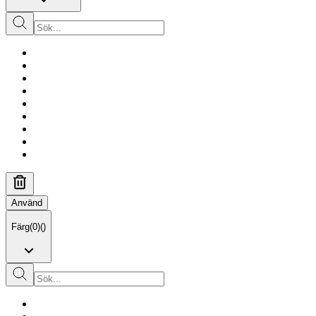
Använd
Färg
(
0
)
(
)