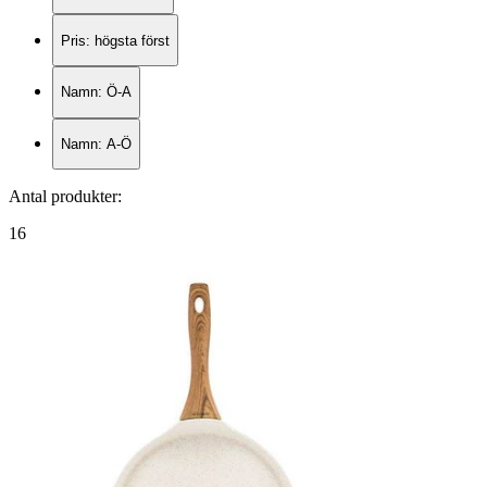
Pris: högsta först
Namn: Ö-A
Namn: A-Ö
Antal produkter
:
16