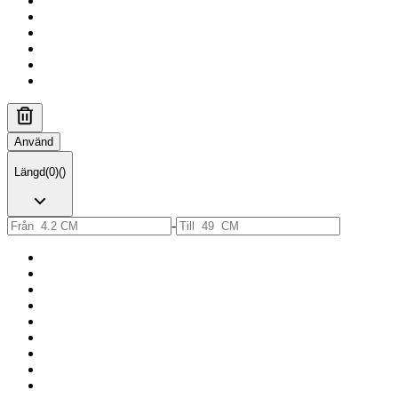
Använd
Längd
(
0
)
(
)
-