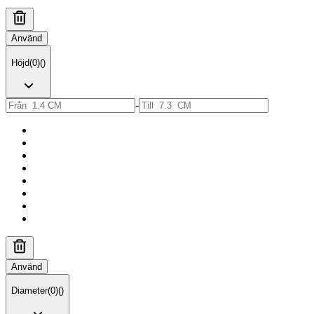
Använd
Höjd
(
0
)
(
)
-
Använd
Diameter
(
0
)
(
)