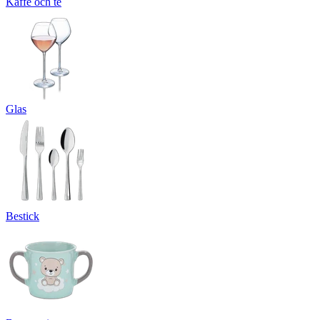
Kaffe och te
Glas
Bestick