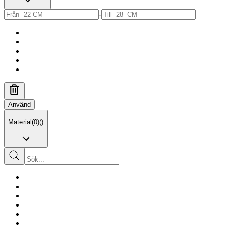
-
Använd
Material
(
0
)
(
)