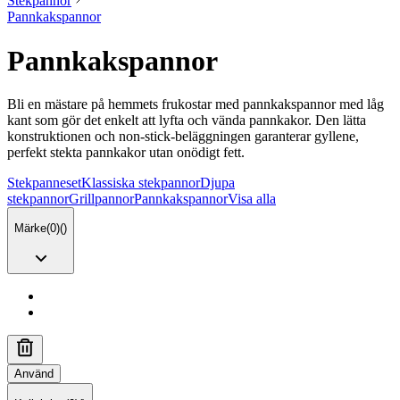
Stekpannor
Pannkakspannor
Pannkakspannor
Bli en mästare på hemmets frukostar med pannkakspannor med låg
kant som gör det enkelt att lyfta och vända pannkakor. Den lätta
konstruktionen och non-stick-beläggningen garanterar gyllene,
perfekt stekta pannkakor utan onödigt fett.
Stekpanneset
Klassiska stekpannor
Djupa
stekpannor
Grillpannor
Pannkakspannor
Visa alla
Märke
(
0
)
(
)
Använd