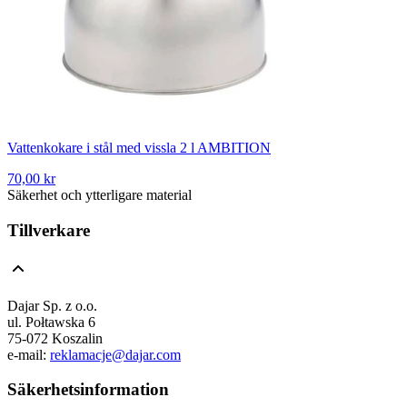
Vattenkokare i stål med vissla 2 l AMBITION
70,00 kr
Säkerhet och ytterligare material
Tillverkare
Dajar Sp. z o.o.
ul. Połtawska 6
75-072 Koszalin
e-mail:
reklamacje@dajar.com
Säkerhetsinformation