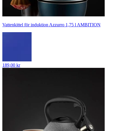
Vattenkittel för induktion Azzurro 1,75 l AMBITION
189,00 kr