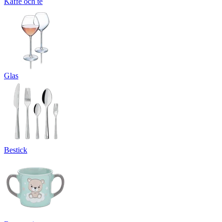
Kaffe och te
Glas
Bestick