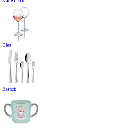
Kaffe och te
Glas
Bestick