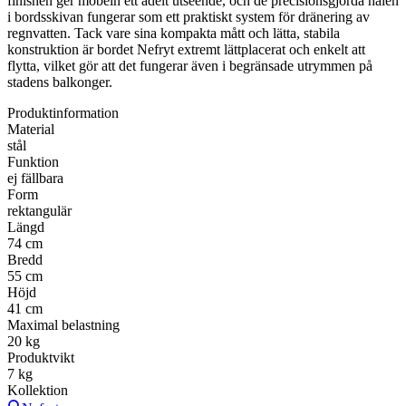
finishen ger möbeln ett ädelt utseende, och de precisionsgjorda hålen
i bordsskivan fungerar som ett praktiskt system för dränering av
regnvatten. Tack vare sina kompakta mått och lätta, stabila
konstruktion är bordet Nefryt extremt lättplacerat och enkelt att
flytta, vilket gör att det fungerar även i begränsade utrymmen på
stadens balkonger.
Produktinformation
Material
stål
Funktion
ej fällbara
Form
rektangulär
Längd
74 cm
Bredd
55 cm
Höjd
41 cm
Maximal belastning
20 kg
Produktvikt
7 kg
Kollektion