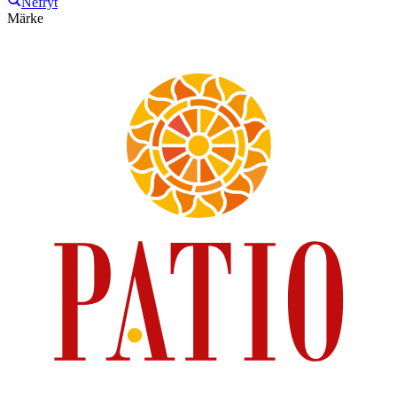
Nefryt
Märke