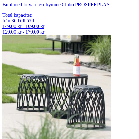
Bord med förvaringsutrymme Clubo PROSPERPLAST
Total kapacitet
:
från
30
l
till
55
l
149,00 kr - 169,00 kr
129,00 kr - 179,00 kr