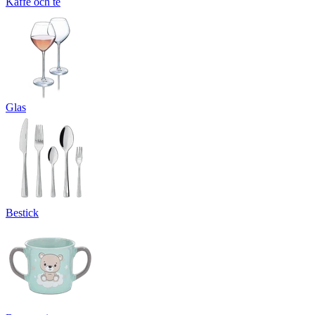
Kaffe och te
Glas
Bestick