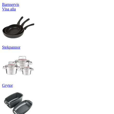
Barnservis
Visa alla
Stekpannor
Grytor