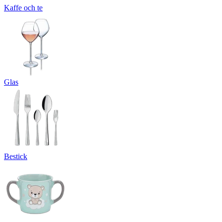
Kaffe och te
Glas
Bestick