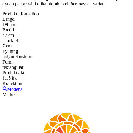
dynan passar väl i olika utomhusmiljöer, oavsett variant.
Produktinformation
Längd
180 cm
Bredd
47 cm
Tjocklek
7 cm
Fyllning
polyuretanskum
Form
rektangulär
Produktvikt
1.15 kg
Kollektion
Modena
Märke