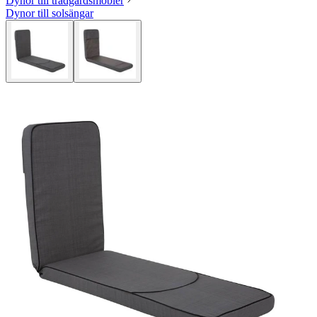
Dynor till trädgårdsmöbler
Dynor till solsängar