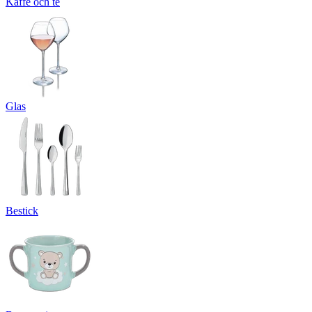
Kaffe och te
Glas
Bestick