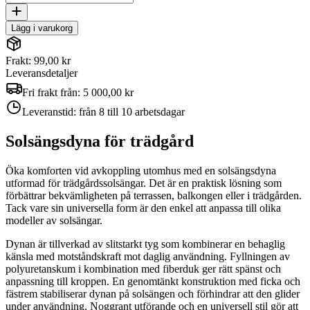
Lägg i varukorg
Frakt: 99,00 kr
Leveransdetaljer
Fri frakt från:
5 000,00 kr
Leveranstid:
från 8 till 10 arbetsdagar
Solsängsdyna för trädgård
Öka komforten vid avkoppling utomhus med en solsängsdyna
utformad för trädgårdssolsängar. Det är en praktisk lösning som
förbättrar bekvämligheten på terrassen, balkongen eller i trädgården.
Tack vare sin universella form är den enkel att anpassa till olika
modeller av solsängar.
Dynan är tillverkad av slitstarkt tyg som kombinerar en behaglig
känsla med motståndskraft mot daglig användning. Fyllningen av
polyuretanskum i kombination med fiberduk ger rätt spänst och
anpassning till kroppen. En genomtänkt konstruktion med ficka och
fästrem stabiliserar dynan på solsängen och förhindrar att den glider
under användning. Noggrant utförande och en universell stil gör att