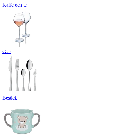
Kaffe och te
Glas
Bestick