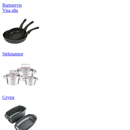
Barnservis
Visa alla
Stekpannor
Grytor