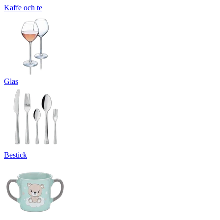
Kaffe och te
Glas
Bestick