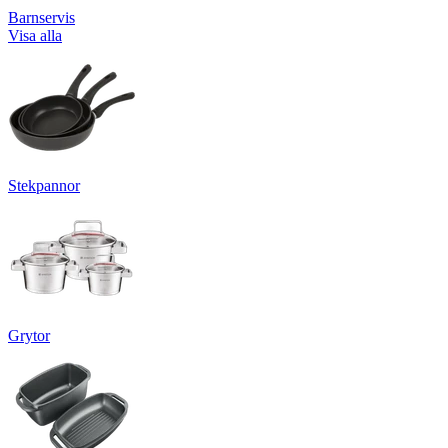
Barnservis
Visa alla
Stekpannor
Grytor