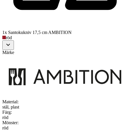
1x Santokukniv 17,5 cm AMBITION
röd
Märke
Material
:
stål, plast
Färg
:
röd
Mönster
:
röd