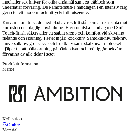
innehåller sex knivar för olika ändamål samt ett träblock som
underlättar förvaring. De karakteristiska handtagen i en intensiv färg
ger setet ett modernt och uttrycksfullt utseende.
Knivarna är utrustade med blad av rostfritt stål som är resistenta mot
korrosion och daglig användning. Ergonomiska handtag med Soft
Touch-finish säkerställer ett stabilt grepp och komfort vid skivning,
filéande och skalning. I setet ingår: kockkniv, Santokukniv, filékniv,
universalkniv, grönsaks- och fruktkniv samt skalkniv. Träblocket
hjälper till att hålla ordning på bänkskivan och möjliggör bekväm
förvaring av alla delar i setet.
Produktinformation
Märke
Kollektion
Ombre
Material