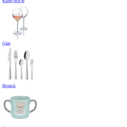
Kaffe och te
Glas
Bestick