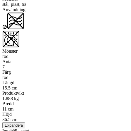
stål, plast, trä
Användning
Mönster
röd
Antal
7
Färg
röd
Längd
15.5 cm
Produktvikt
1.888 kg
Bredd
11 cm
Höjd
36.5 cm
Expandera
Innehåll i setet