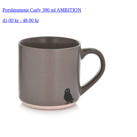
Porslinsmugg Curly 390 ml AMBITION
41,00 kr - 48,00 kr