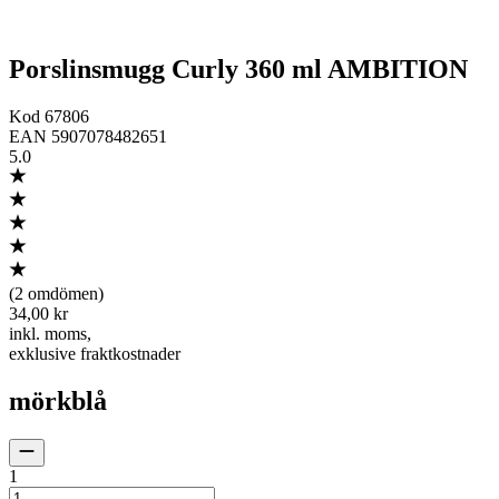
Porslinsmugg Curly 360 ml AMBITION
Kod
67806
EAN
5907078482651
5.0
(
2 omdömen
)
34,00 kr
inkl. moms
,
exklusive fraktkostnader
mörkblå
1