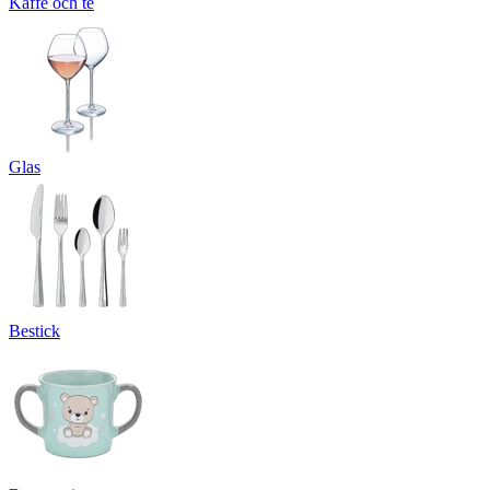
Kaffe och te
Glas
Bestick