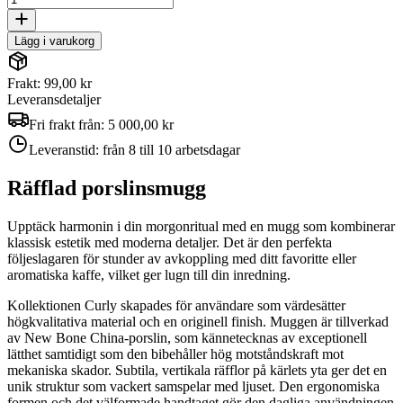
Lägg i varukorg
Frakt: 99,00 kr
Leveransdetaljer
Fri frakt från:
5 000,00 kr
Leveranstid:
från 8 till 10 arbetsdagar
Räfflad porslinsmugg
Upptäck harmonin i din morgonritual med en mugg som kombinerar
klassisk estetik med moderna detaljer. Det är den perfekta
följeslagaren för stunder av avkoppling med ditt favoritte eller
aromatiska kaffe, vilket ger lugn till din inredning.
Kollektionen Curly skapades för användare som värdesätter
högkvalitativa material och en originell finish. Muggen är tillverkad
av New Bone China-porslin, som kännetecknas av exceptionell
lätthet samtidigt som den bibehåller hög motståndskraft mot
mekaniska skador. Subtila, vertikala räfflor på kärlets yta ger det en
unik struktur som vackert samspelar med ljuset. Den ergonomiska
formen och det välformade handtaget gör den dagliga användningen