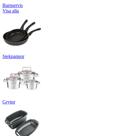
Barnservis
Visa alla
Stekpannor
Grytor