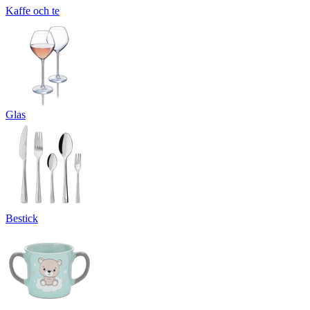
Kaffe och te
Glas
Bestick