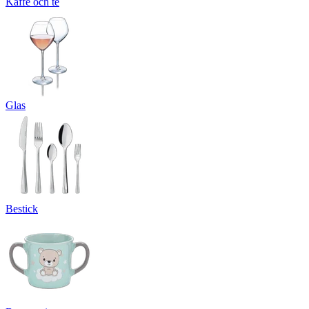
Kaffe och te
Glas
Bestick