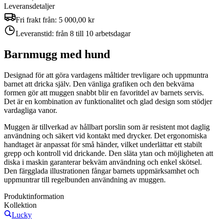
Leveransdetaljer
Fri frakt från:
5 000,00 kr
Leveranstid:
från 8 till 10 arbetsdagar
Barnmugg med hund
Designad för att göra vardagens måltider trevligare och uppmuntra
barnet att dricka själv. Den vänliga grafiken och den bekväma
formen gör att muggen snabbt blir en favoritdel av barnets servis.
Det är en kombination av funktionalitet och glad design som stödjer
vardagliga vanor.
Muggen är tillverkad av hållbart porslin som är resistent mot daglig
användning och säkert vid kontakt med drycker. Det ergonomiska
handtaget är anpassat för små händer, vilket underlättar ett stabilt
grepp och kontroll vid drickande. Den släta ytan och möjligheten att
diska i maskin garanterar bekväm användning och enkel skötsel.
Den färgglada illustrationen fångar barnets uppmärksamhet och
uppmuntrar till regelbunden användning av muggen.
Produktinformation
Kollektion
Lucky