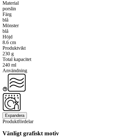
Material
porslin
Färg
blå
Mönster
blå
Höjd
8.6 cm
Produktvikt
230 g
Total kapacitet
240 ml
Användning
Expandera
Produktfördelar
Vänligt grafiskt motiv