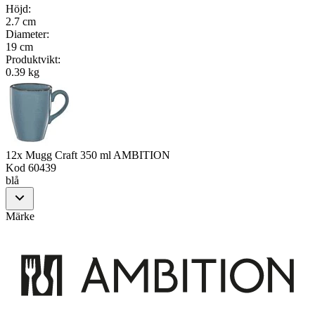
Höjd
:
2.7 cm
Diameter
:
19 cm
Produktvikt
:
0.39 kg
12x Mugg Craft 350 ml AMBITION
Kod
60439
blå
Märke