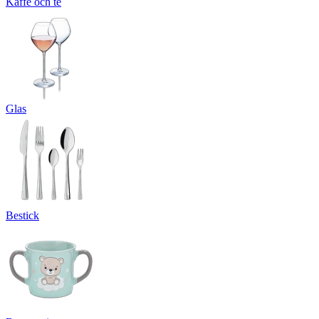
Kaffe och te
Glas
Bestick