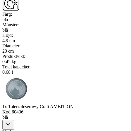
Färg
:
blå
Mönster
:
blå
Höjd
:
4.9 cm
Diameter
:
20 cm
Produktvikt
:
0.45 kg
Total kapacitet
:
0.68 l
1x Talerz deserowy Craft AMBITION
Kod
60436
blå