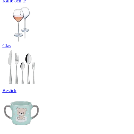
Kaffe och te
Glas
Bestick