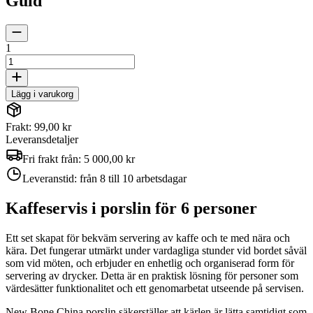
Guld
1
Lägg i varukorg
Frakt: 99,00 kr
Leveransdetaljer
Fri frakt från:
5 000,00 kr
Leveranstid:
från 8 till 10 arbetsdagar
Kaffeservis i porslin för 6 personer
Ett set skapat för bekväm servering av kaffe och te med nära och
kära. Det fungerar utmärkt under vardagliga stunder vid bordet såväl
som vid möten, och erbjuder en enhetlig och organiserad form för
servering av drycker. Detta är en praktisk lösning för personer som
värdesätter funktionalitet och ett genomarbetat utseende på servisen.
New Bone China porslin säkerställer att kärlen är lätta samtidigt som