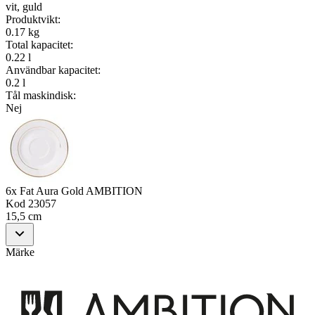
vit, guld
Produktvikt
:
0.17 kg
Total kapacitet
:
0.22 l
Användbar kapacitet
:
0.2 l
Tål maskindisk
:
Nej
6x Fat Aura Gold AMBITION
Kod
23057
15,5 cm
Märke