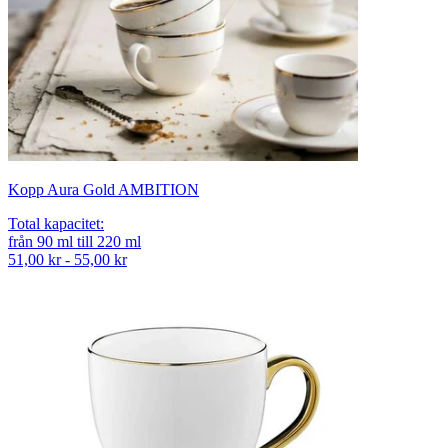
Kopp Aura Gold AMBITION
Total kapacitet
:
från
90
ml
till
220
ml
51,00 kr - 55,00 kr