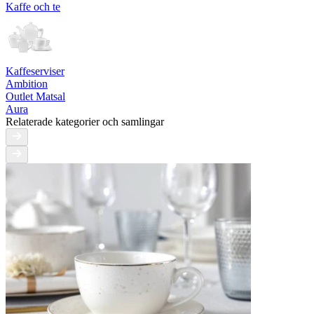
Kaffe och te
Kaffeserviser
Ambition
Outlet Matsal
Aura
Relaterade kategorier och samlingar