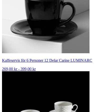
Kaffeservis för 6 Personer 12 Delar Carine LUMINARC
269,00 kr - 399,00 kr