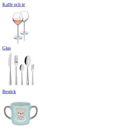
Kaffe och te
Glas
Bestick