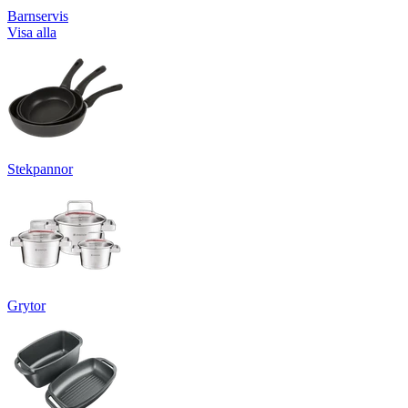
Barnservis
Visa alla
Stekpannor
Grytor