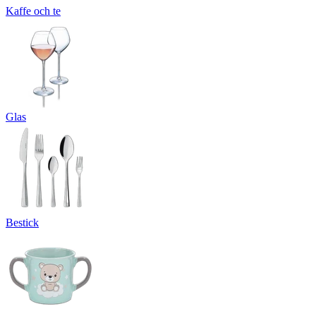
Kaffe och te
Glas
Bestick