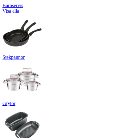
Barnservis
Visa alla
Stekpannor
Grytor