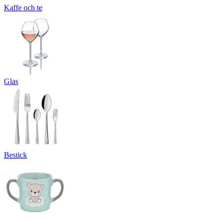
Kaffe och te
Glas
Bestick