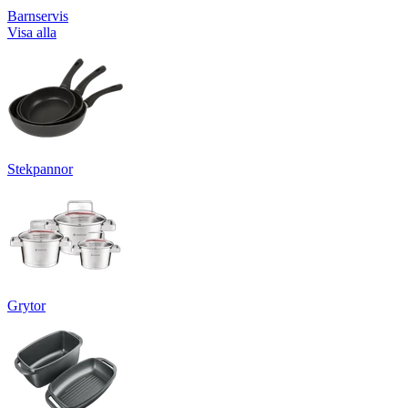
Barnservis
Visa alla
Stekpannor
Grytor