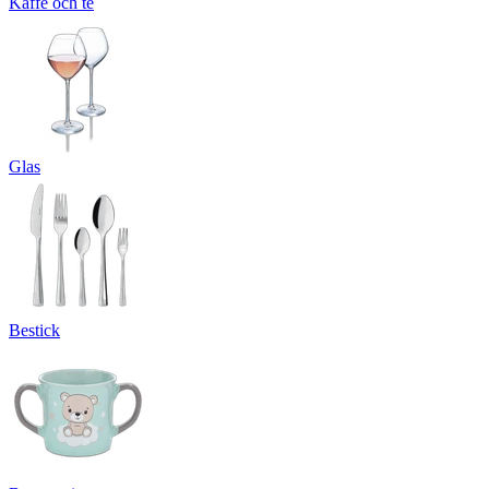
Kaffe och te
Glas
Bestick