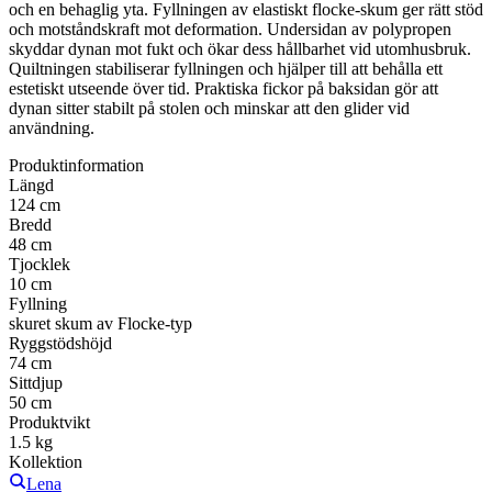
och en behaglig yta. Fyllningen av elastiskt flocke-skum ger rätt stöd
och motståndskraft mot deformation. Undersidan av polypropen
skyddar dynan mot fukt och ökar dess hållbarhet vid utomhusbruk.
Quiltningen stabiliserar fyllningen och hjälper till att behålla ett
estetiskt utseende över tid. Praktiska fickor på baksidan gör att
dynan sitter stabilt på stolen och minskar att den glider vid
användning.
Produktinformation
Längd
124 cm
Bredd
48 cm
Tjocklek
10 cm
Fyllning
skuret skum av Flocke-typ
Ryggstödshöjd
74 cm
Sittdjup
50 cm
Produktvikt
1.5 kg
Kollektion
Lena