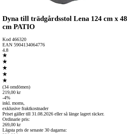
Dyna till trädgårdsstol Lena 124 cm x 48
cm PATIO
Kod
466320
EAN
5904134064776
4.8
(
34 omdömen
)
219,00 kr
-
4
%
inkl. moms
,
exklusive fraktkostnader
Priset gäller till 31.08.2026 eller så länge lagret räcker.
Ordinarie pris
:
269,00 kr
Lägsta pris de senaste 30 dagarna
: