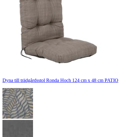
Dyna till trädgårdsstol Ronda Hoch 124 cm x 48 cm PATIO