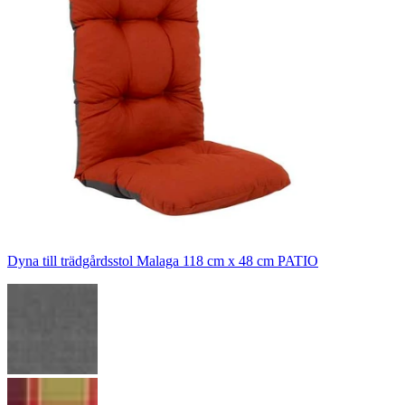
Dyna till trädgårdsstol Malaga 118 cm x 48 cm PATIO