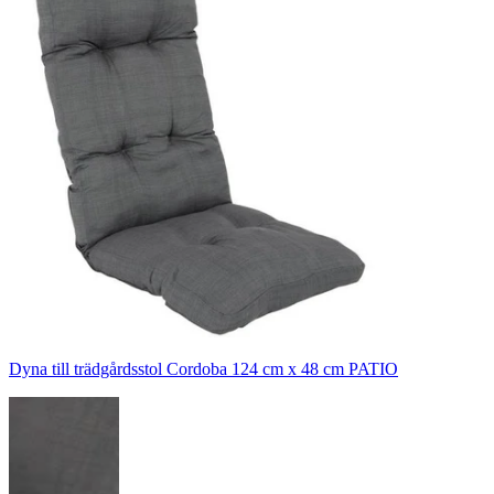
Dyna till trädgårdsstol Cordoba 124 cm x 48 cm PATIO