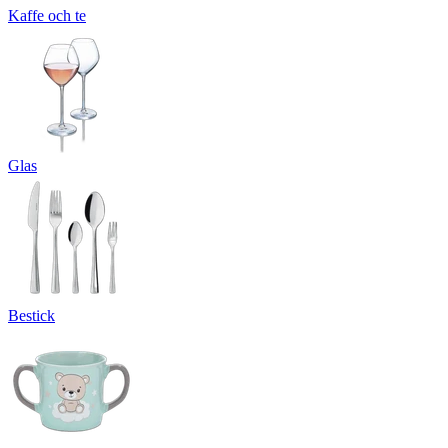
Kaffe och te
Glas
Bestick