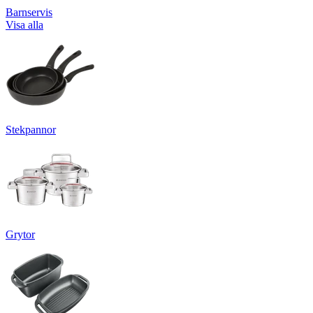
Barnservis
Visa alla
Stekpannor
Grytor