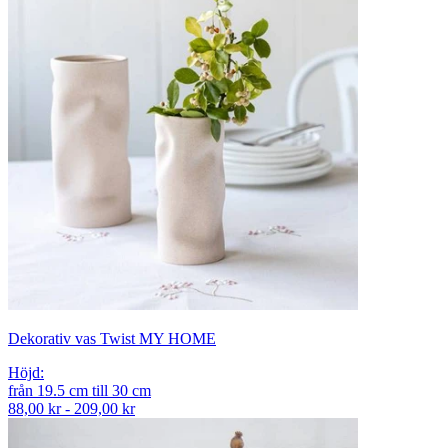
Dekorativ vas Twist MY HOME
Höjd
:
från
19.5
cm
till
30
cm
88,00 kr - 209,00 kr