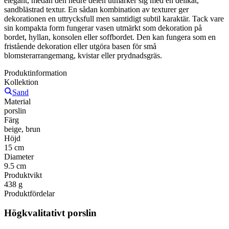
elegant, medan den nedre delen utmärker sig med en delikat,
sandblästrad textur. En sådan kombination av texturer ger
dekorationen en uttrycksfull men samtidigt subtil karaktär. Tack vare
sin kompakta form fungerar vasen utmärkt som dekoration på
bordet, hyllan, konsolen eller soffbordet. Den kan fungera som en
fristående dekoration eller utgöra basen för små
blomsterarrangemang, kvistar eller prydnadsgräs.
Produktinformation
Kollektion
Sand
Material
porslin
Färg
beige, brun
Höjd
15 cm
Diameter
9.5 cm
Produktvikt
438 g
Produktfördelar
Högkvalitativt porslin