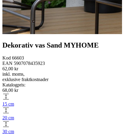
Dekorativ vas Sand MYHOME
Kod
66603
EAN
5907078435923
62,00 kr
inkl. moms
,
exklusive fraktkostnader
Katalogpris
:
68,00 kr
15 cm
20 cm
30 cm