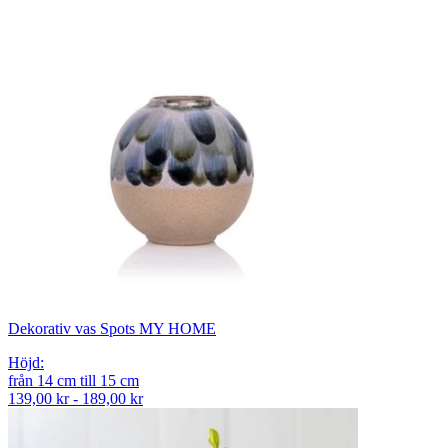
Dekorativ vas Spots MY HOME
Höjd
:
från
14
cm
till
15
cm
139,00 kr - 189,00 kr