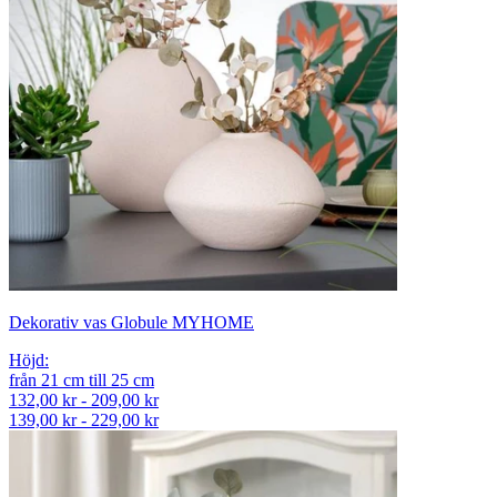
Dekorativ vas Globule MYHOME
Höjd
:
från
21
cm
till
25
cm
132,00 kr - 209,00 kr
139,00 kr - 229,00 kr