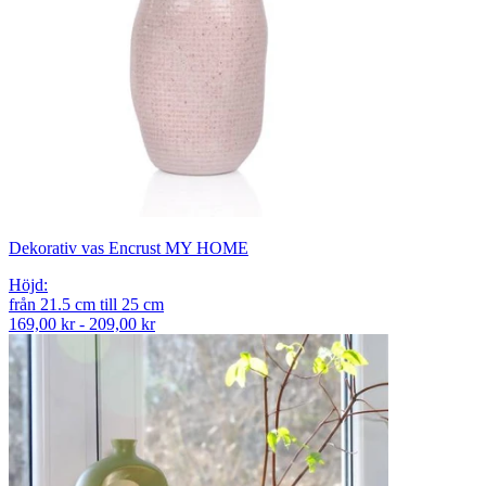
Dekorativ vas Encrust MY HOME
Höjd
:
från
21.5
cm
till
25
cm
169,00 kr - 209,00 kr