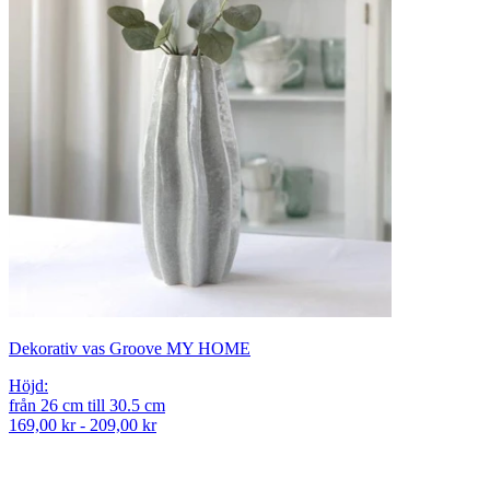
Dekorativ vas Groove MY HOME
Höjd
:
från
26
cm
till
30.5
cm
169,00 kr - 209,00 kr