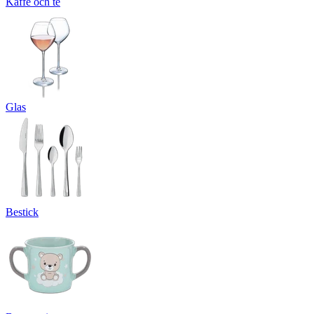
Kaffe och te
Glas
Bestick