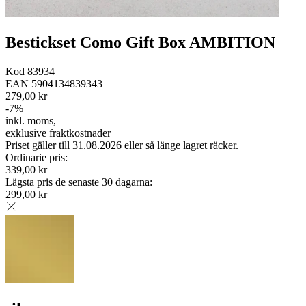
Bestickset Como Gift Box AMBITION
Kod
83934
EAN
5904134839343
279,00 kr
-
7
%
inkl. moms
,
exklusive fraktkostnader
Priset gäller till 31.08.2026 eller så länge lagret räcker.
Ordinarie pris
:
339,00 kr
Lägsta pris de senaste 30 dagarna
:
299,00 kr