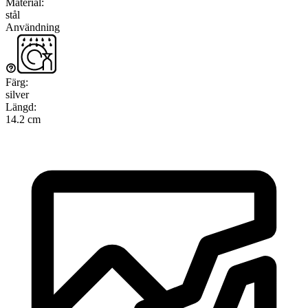
Material
:
stål
Användning
Färg
:
silver
Längd
:
14.2 cm