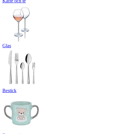
Kaffe och te
Glas
Bestick