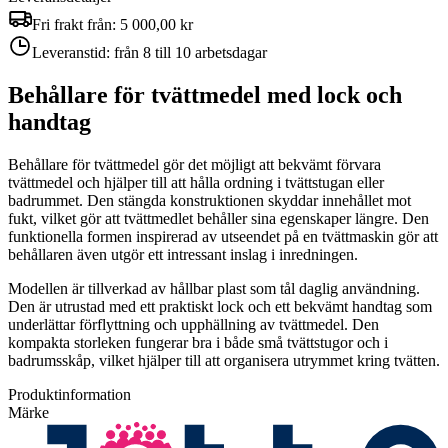
Fri frakt från:
5 000,00 kr
Leveranstid:
från 8 till 10 arbetsdagar
Behållare för tvättmedel med lock och
handtag
Behållare för tvättmedel gör det möjligt att bekvämt förvara
tvättmedel och hjälper till att hålla ordning i tvättstugan eller
badrummet. Den stängda konstruktionen skyddar innehållet mot
fukt, vilket gör att tvättmedlet behåller sina egenskaper längre. Den
funktionella formen inspirerad av utseendet på en tvättmaskin gör att
behållaren även utgör ett intressant inslag i inredningen.
Modellen är tillverkad av hållbar plast som tål daglig användning.
Den är utrustad med ett praktiskt lock och ett bekvämt handtag som
underlättar förflyttning och upphällning av tvättmedel. Den
kompakta storleken fungerar bra i både små tvättstugor och i
badrumsskåp, vilket hjälper till att organisera utrymmet kring tvätten.
Produktinformation
Märke