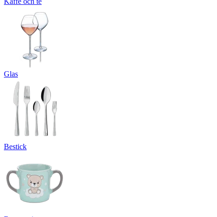
Kaffe och te
Glas
Bestick