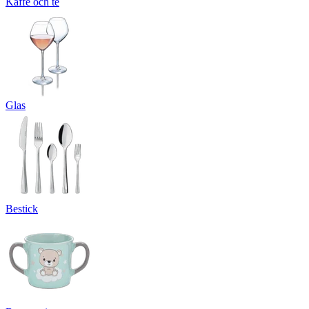
Kaffe och te
Glas
Bestick