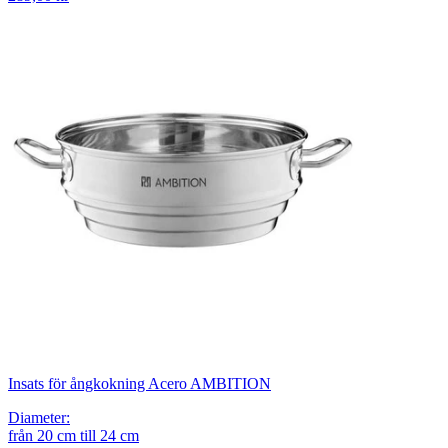
Insats för ångkokning Acero AMBITION
Diameter
:
från
20
cm
till
24
cm