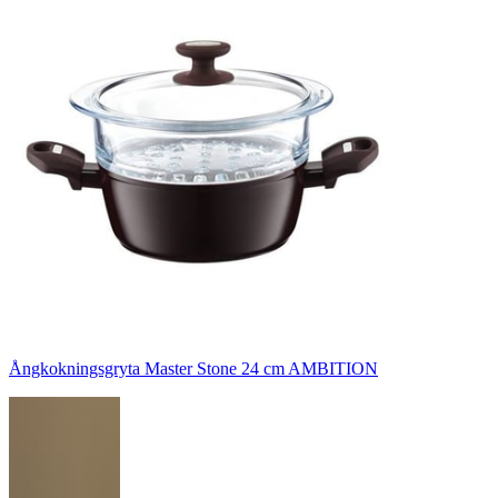
Ångkokningsgryta Master Stone 24 cm AMBITION