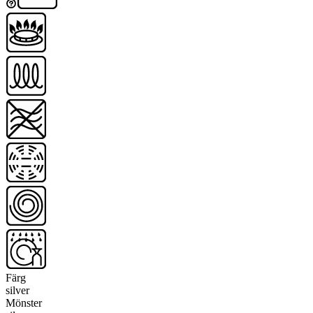
Färg
silver
Mönster