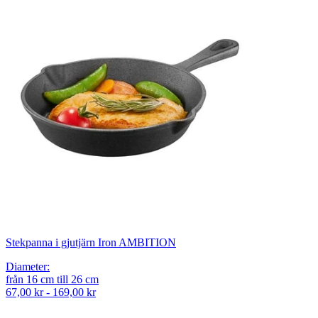
Stekpanna i gjutjärn Iron AMBITION
Diameter
:
från
16
cm
till
26
cm
67,00 kr - 169,00 kr