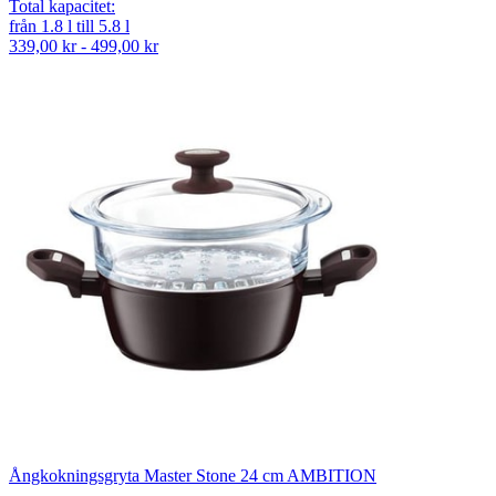
Total kapacitet
:
från
1.8
l
till
5.8
l
339,00 kr - 499,00 kr
Ångkokningsgryta Master Stone 24 cm AMBITION