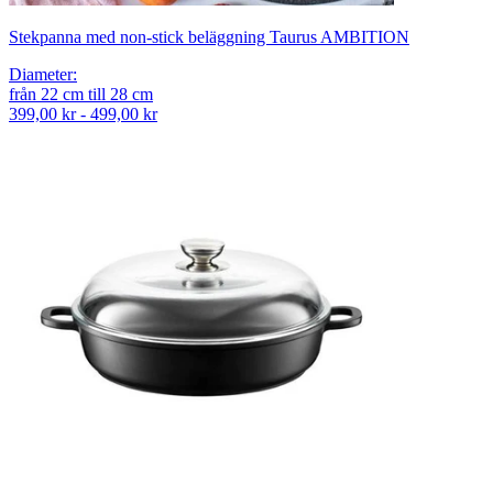
Stekpanna med non-stick beläggning Taurus AMBITION
Diameter
:
från
22
cm
till
28
cm
399,00 kr - 499,00 kr