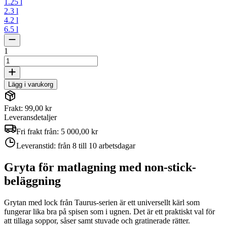
1.25 l
2.3 l
4.2 l
6.5 l
1
Lägg i varukorg
Frakt: 99,00 kr
Leveransdetaljer
Fri frakt från:
5 000,00 kr
Leveranstid:
från 8 till 10 arbetsdagar
Gryta för matlagning med non-stick-
beläggning
Grytan med lock från Taurus-serien är ett universellt kärl som
fungerar lika bra på spisen som i ugnen. Det är ett praktiskt val för
att tillaga soppor, såser samt stuvade och gratinerade rätter.