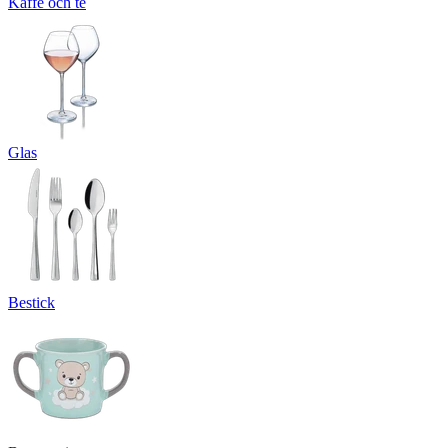
Kaffe och te
Glas
Bestick